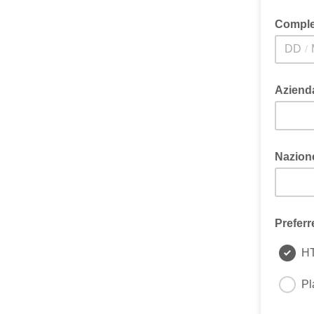
Comple
/
GG / M
Azienda
Nazione
Preferr
H
Pl