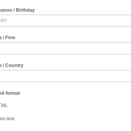
anno / Birthday
M
 / Firm
 / Country
ed format
TML
ain-text